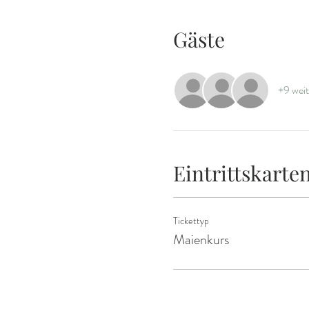
Gäste
+9 weit
Eintrittskarte
Tickettyp
Maienkurs