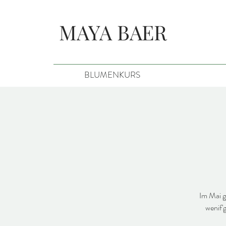
MAYA BAER
BLUMENKURS
Im Mai g
wenif'