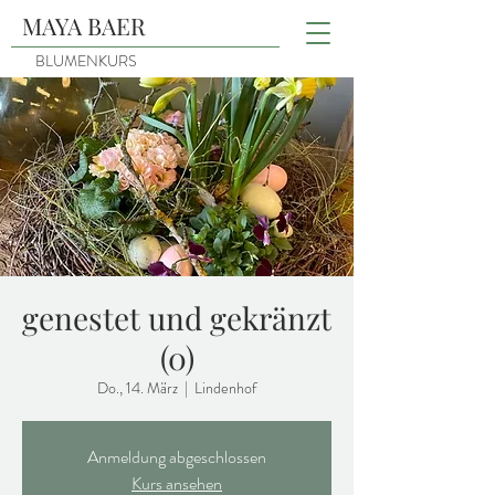
MAYA BAER
BLUMENKURS
genestet und gekränzt
(0)
Do., 14. März
  |  
Lindenhof
Anmeldung abgeschlossen
Kurs ansehen