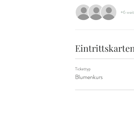
+6 weit
Eintrittskarte
Tickettyp
Blumenkurs